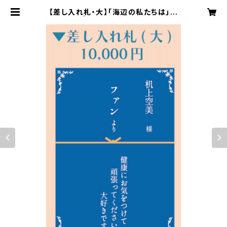
【差し入れ札・大】「海辺の私たちは」差
し入れ札 | キ上の空論 online stor
e