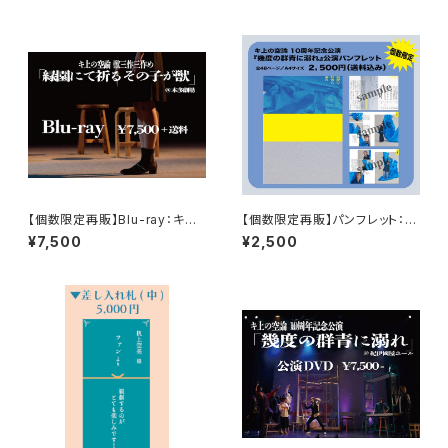
【個数限定再販】Blu-ray：キ上
【個数限定再販】パンフレット：キ
の空論『緑園にて祈るその子が
上の空論10周年記念公演『幾度
¥7,500
¥2,500
獣』
の群青に溺れ』