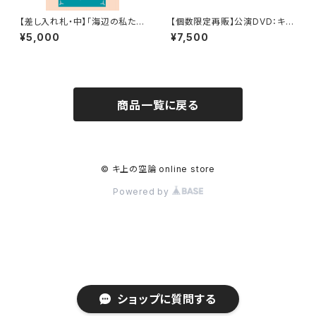
【差し入れ札・中】「海辺の私たち
【個数限定再販】公演DVD：キ上
は」差し入れ札
の空論10周年記念公演『幾度の
¥5,000
¥7,500
群青に溺れ』
商品一覧に戻る
© キ上の空論 online store
Powered by
ショップに質問する